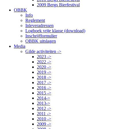
2009 Bergs Bierfestival
OBBK
Info
Reglement
Inleveradressen
Logboek vrije klasse (download)
Inschrijfformulier
OBBK uitslagen
Media
Gilde activiteiten ->
2023 ->
2022 ->
2020 ->
2019 ->
2018 ->
2017 ->
2016 ->
2015 ->
2014->
2013->
2012 ->
2011 ->
2010 ->
2009 ->