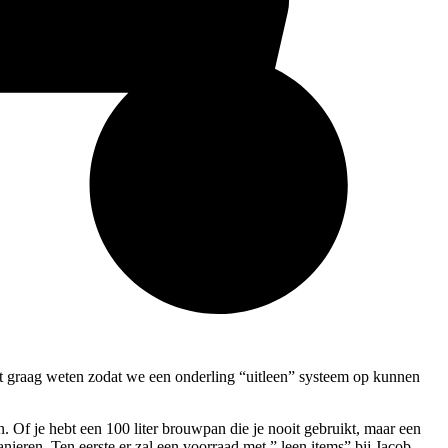
dat graag weten zodat we een onderling “uitleen” systeem op kunnen
en. Of je hebt een 100 liter brouwpan die je nooit gebruikt, maar een
ieren. Ten eerste er zal een voorraad met ” leen items” bij Jacob