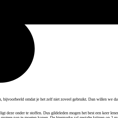
, bijvoorbeeld omdat je het zelf niet zoveel gebruikt. Dan willen we 
r ligt deze onder te stoffen. Dus gildeleden mogen het best een keer len
grotere pan te moeten kopen. De biermarke zal gestalte krijgen op 2 man