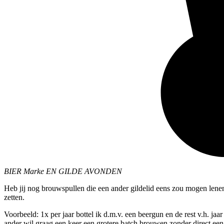
BIER Marke EN GILDE AVONDEN
Heb jij nog brouwspullen die een ander gildelid eens zou mogen lenen
zetten.
Voorbeeld: 1x per jaar bottel ik d.m.v. een beergun en de rest v.h. jaa
ander wil graag een keer een grotere batch brouwen zonder direct een 