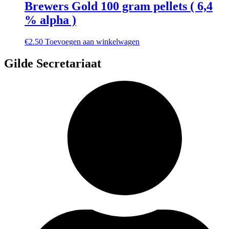
Brewers Gold 100 gram pellets ( 6,4
% alpha )
€
2.50
Toevoegen aan winkelwagen
Gilde Secretariaat