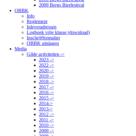
2009 Bergs Bierfestival
OBBK
Info
Reglement
Inleveradressen
Logboek vrije klasse (download)
Inschrijfformulier
OBBK uitslagen
Media
Gilde activiteiten ->
2023 ->
2022 ->
2020 ->
2019 ->
2018 ->
2017 ->
2016 ->
2015 ->
2014->
2013->
2012 ->
2011 ->
2010 ->
2009 ->